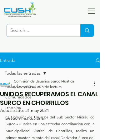
Entrada
Todas las entradas
Comisión de Usuarios Surco Huatica
Todas las entradas
18 may 2024
1 min de lectura
UNIDOS RECUPERAMOS EL CANAL
Comunicados
SURCO EN CHORRILLOS
Trabajos
Actualizado:
31 may 2024
La Comisión de Usuarios del Sub Sector Hidráulico 
Gestión Institucional
Surco - Huatica en una estrecha coordinación con la 
Municipalidad Distrital de Chorrillos, realizó un 
primer mantenimiento del canal Derivador Surco del 