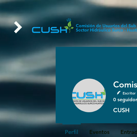
Comisión de Usuarios del Sub
Sector Hidráulico Surco - Huat
Comis
Escritor
0
seguido
CUSH
Perfil
Eventos
Entrad