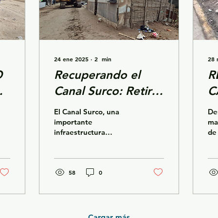
24 ene 2025
∙
2
min
28 
O
Recuperando el
R
Canal Surco: Retiro
C
de Construcciones
L
El Canal Surco, una
De
en la Faja Marginal
importante
ma
infraestructura
de
hidráulica milenaria, que
EM
provee de agua a más
su
de 1000 hectáreas en
S.A
Lima Metropolitana,...
58
0
Cargar más