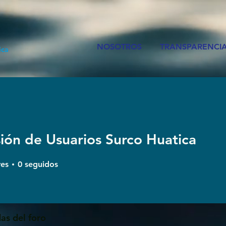
NOSOTROS
TRANSPARENCI
ica
ión de Usuarios Surco Huatica
res
0
seguidos
as del foro