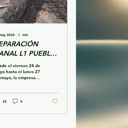
may 2024
∙
1
min
EPARACIÓN
ANAL L1 PUEBLO
IBRE
sde el viernes 24 de
yo hasta el lunes 27
 mayo, la empresa
APE S.A. a través de
 contratista Oxygas
., realizó la...
25
0