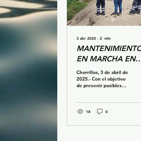
3 abr 2025
∙
2
min
MANTENIMIENT
EN MARCHA EN
CHORRILLOS:
Chorrillos, 3 de abril de
Prevención de
2025.- Con el objetivo
de prevenir posibles
aniegos ante las
desbordes y aniegos en
lluvias
la zona, la Comisión de
Usuarios del Sub...
18
0