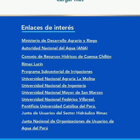
Enlaces de interés
Ministerio de Desarrollo Agrario y Riego
Autoridad Nacional del Agua (ANA)
Consejo de Recursos Hídricos de Cuenca Chillón
Rímac Lurín
Programa Subsectorial de Irrigaciones
Universidad Nacional Agraria La Molina
Universidad Nacional de Ingeniería
Universidad Nacional Mayor de San Marcos
Universidad Nacional Fedérico Villareal.
Pontificia Universidad Católica del Perú.
Junta de Usuarios del Sector Hidráulico Rímac
Junta Nacional de Organizaciones de Usuarios de
Agua del Perú