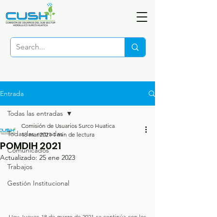
Entrada
Todas las entradas
Comisión de Usuarios Surco Huatica
Todas las entradas
18 mar 2021
1 min de lectura
POMDIH 2021
Comunicados
Actualizado:
25 ene 2023
Trabajos
Gestión Institucional
Hoy Jueves 18 de marzo de 2021 se continúa con los 