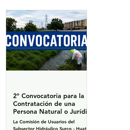
2° Convocatoria para la
Contratación de una
Persona Natural o Jurídica
para la Elaboración del
La Comisión de Usuarios del
Inventario de Tapas
Subsector Hidráulico Surco - Huatica