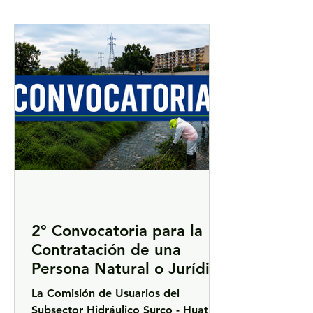
2° Convocatoria para la
Contratación de una
Persona Natural o Jurídica
para la Elaboración del
La Comisión de Usuarios del
Inventario de Tapas
Subsector Hidráulico Surco - Huatica