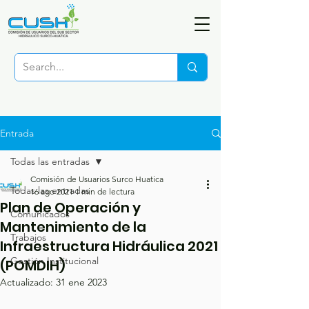
Entrada
Todas las entradas
Comisión de Usuarios Surco Huatica
Todas las entradas
16 ago 2021
1 min de lectura
Plan de Operación y
Comunicados
Mantenimiento de la
Trabajos
Infraestructura Hidráulica 2021
Gestión Institucional
(POMDIH)
Actualizado:
31 ene 2023