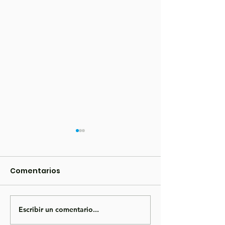
Comentarios
Escribir un comentario...
CONVOCATORIA
🚛 Donde otro