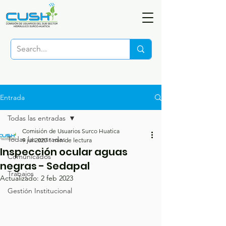
Entrada
Todas las entradas
Comisión de Usuarios Surco Huatica
Todas las entradas
9 jul 2020
1 min de lectura
Inspección ocular aguas
Comunicados
negras - Sedapal
Trabajos
Actualizado:
2 feb 2023
Gestión Institucional