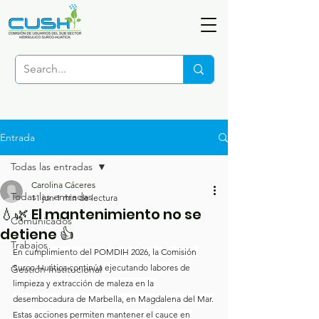
Entrada
Todas las entradas
Carolina Cáceres
Todas las entradas
11 jun
1 min de lectura
💧🌿 El mantenimiento no se
Comunicados
detiene 👍
Trabajos
En cumplimiento del POMDIH 2026, la Comisión 
Surco-Huática continúa ejecutando labores de 
Gestión Institucional
limpieza y extracción de maleza en la 
desembocadura de Marbella, en Magdalena del Mar.
Estas acciones permiten mantener el cauce en 