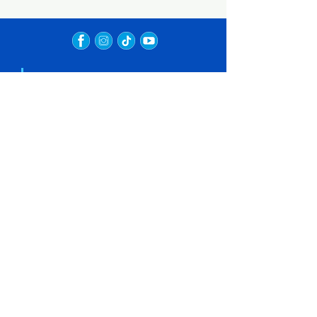
SERVICIOS DE
MANTENIMIENTO,
LIMPIEZA Y PUESTA EN
VALOR DE LAS CASETAS
Nosotros
DE CONTROL
Informe diario
HIDRÁULICO DE LA
Nuestro trabajo
CUSH
Canal Surco
Canal Huatica
Transparencia
Biblioteca
Enlaces de interés
Ministerio de Desarrollo Agrario y Riego
Autoridad Nacional del Agua (ANA)