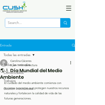
Entrada
Todas las entradas
Carolina Cáceres
Todas las entradas
5 jun
1 min de lectura
🌎💧 Día Mundial del Medio
Comunicados
Ambiente
Trabajos
El cuidado del medio ambiente comienza con 
acciones concretas que protegen nuestros recursos 
Gestión Institucional
naturales y fortalecen la calidad de vida de las 
futuras generaciones.