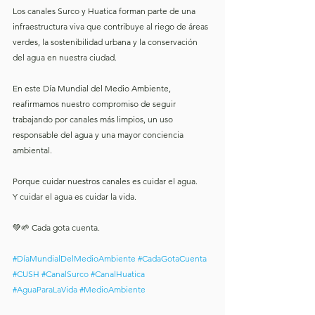
Los canales Surco y Huatica forman parte de una 
infraestructura viva que contribuye al riego de áreas 
verdes, la sostenibilidad urbana y la conservación 
del agua en nuestra ciudad.
En este Día Mundial del Medio Ambiente, 
reafirmamos nuestro compromiso de seguir 
trabajando por canales más limpios, un uso 
responsable del agua y una mayor conciencia 
ambiental.
Porque cuidar nuestros canales es cuidar el agua.
Y cuidar el agua es cuidar la vida.
💚🌱 Cada gota cuenta.
#DíaMundialDelMedioAmbiente
#CadaGotaCuenta
#CUSH
#CanalSurco
#CanalHuatica
#AguaParaLaVida
#MedioAmbiente