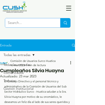
Entrada
Todas las entradas
Comisión de Usuarios Surco Huatica
Todas las entradas
16 mar 2023
1 min de lectura
Cumpleaños Silvia Huayna
Comunicados
Actualizado:
23 mar 2023
Trabajos
El Consejo Directivo y el personal técnico y 
administrativo de la Comisión de Usuarios del Sub 
Gestión Institucional
Sector Hidráulico Surco - Huatica saludan a la Sra. 
Silvia Huayna por motivo de su onomástico, le 
deseamos un feliz día al lado de sus seres queridos y 