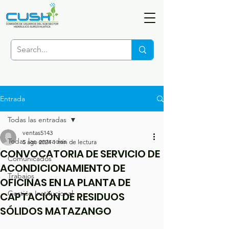
Entrada
Todas las entradas
ventas5143
Todas las entradas
5 ago 2024
1 min de lectura
CONVOCATORIA DE SERVICIO DE
Comunicados
ACONDICIONAMIENTO DE
Trabajos
OFICINAS EN LA PLANTA DE
Gestión Institucional
CAPTACIÓN DE RESIDUOS
SÓLIDOS MATAZANGO