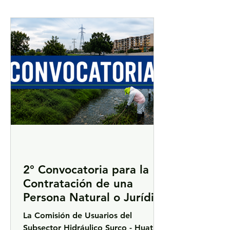
2° Convocatoria para la
Contratación de una
Persona Natural o Jurídica
para la Elaboración del
La Comisión de Usuarios del
Inventario de Tapas
Subsector Hidráulico Surco - Huatica